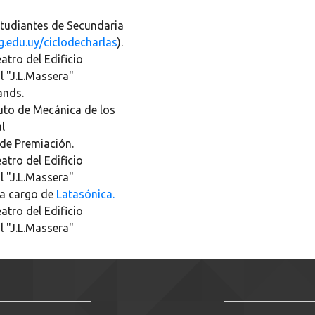
tudiantes de Secundaria
g.edu.uy/ciclodecharlas
).
eatro del Edificio
l "J.L.Massera"
ands.
tuto de Mecánica de los
l
de Premiación.
eatro del Edificio
l "J.L.Massera"
 a cargo de
Latasónica.
eatro del Edificio
l "J.L.Massera"