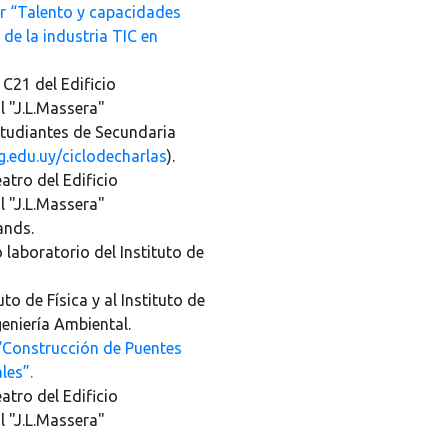
er “Talento y capacidades
 de la industria TIC en
 C21 del Edificio
l "J.L.Massera"
tudiantes de Secundaria
g.edu.uy/ciclodecharlas
).
eatro del Edificio
l "J.L.Massera"
ands.
 laboratorio del Instituto de
uto de Física y al Instituto de
geniería Ambiental.
Construcción de Puentes
les”.
eatro del Edificio
l "J.L.Massera"