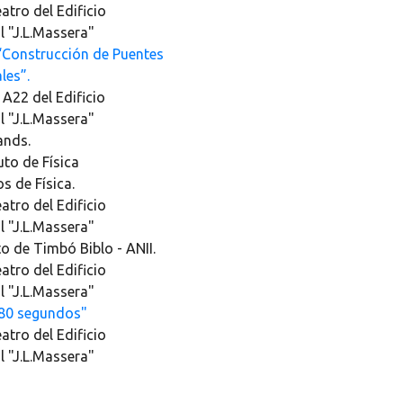
eatro del Edificio
l "J.L.Massera"
Construcción de Puentes
les”.
 A22 del Edificio
l "J.L.Massera"
ands.
tuto de Física
s de Física.
eatro del Edificio
l "J.L.Massera"
 de Timbó Biblo - ANII.
eatro del Edificio
l "J.L.Massera"
180 segundos"
eatro del Edificio
l "J.L.Massera"