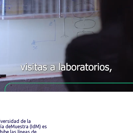
iversidad de la
ría deMuestra (IdM) es
hibe las líneas de