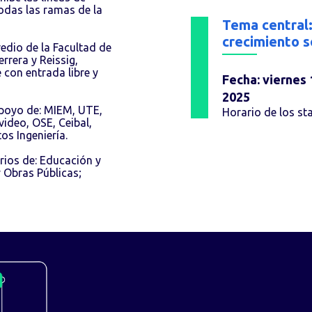
todas las ramas de la
Tema central:
crecimiento s
redio de la Facultad de
rrera y Reissig,
 con entrada libre y
Fecha: viernes
2025
apoyo de: MIEM, UTE,
Horario de los st
ideo, OSE, Ceibal,
os Ingeniería.
erios de: Educación y
y Obras Públicas;